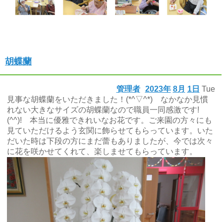
胡蝶蘭
管理者
2023年
8月
1日
Tue
見事な胡蝶蘭をいただきました！(*^▽^*) なかなか見慣
れない大きなサイズの胡蝶蘭なので職員一同感激です!
(^^)! 本当に優雅できれいなお花です。ご来園の方々にも
見ていただけるよう玄関に飾らせてもらっています。いた
だいた時は下段の方にまだ蕾もありましたが、今では次々
に花を咲かせてくれて、楽しませてもらっています。