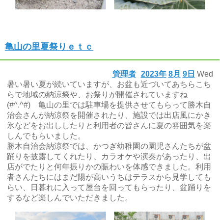
亀山の里夏祭りｅｔｃ
管理者
2023年
8月
9日
Wed
暑い暑い夏が続いていますが、お盆も近づいてあちらこち
らで地域の納涼祭や、お祭りが開催されていますね
(#^.^#) 亀山の里では駐車場を提供させてもらって勝木自
治会さんが納涼祭を開催されたり、施設では出店風にかき
氷などをお出ししたりと利用者の皆さんに夏の雰囲気を楽
しんでもらいました。
勝木自治会納涼祭では、かつぎ幼稚園の園児さんたちが盆
踊りを披露してくれたり、カラオケや演奏があったり、出
店がでたりと何年振りかの賑わいを体感できました。利用
者さんたちにはまだ陽が高いうちはテラスから見学しても
らい、日暮れに入って屋台を回ってもらったり、盆踊りを
するなど楽しんでいただきました。