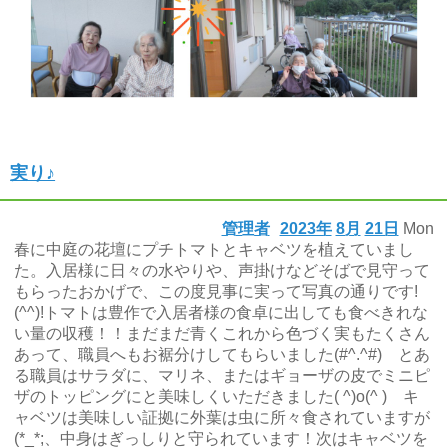
実り♪
管理者
2023年
8月
21日
Mon
春に中庭の花壇にプチトマトとキャベツを植えていまし
た。入居様に日々の水やりや、声掛けなどそばで見守って
もらったおかげで、この度見事に実って写真の通りです!
(^^)!トマトは豊作で入居者様の食卓に出しても食べきれな
い量の収穫！！まだまだ青くこれから色づく実もたくさん
あって、職員へもお裾分けしてもらいました(#^.^#) とあ
る職員はサラダに、マリネ、またはギョーザの皮でミニピ
ザのトッピングにと美味しくいただきました( ^)o(^ ) キ
ャベツは美味しい証拠に外葉は虫に所々食されていますが
(*_*;、中身はぎっしりと守られています！次はキャベツを