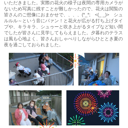
いただきました。実際の花火の様子は夜間の専用カメラが
ないため写真に残すことが難しかったので、花火は閲覧の
皆さんのご想像におまかせで、、、、(*_*; <(_ _)> シュ
ルルル～という音にパァン！と花火が広がる打ち上げタイ
プや、キラキラ、シュゥーと吹き上がるタイプなど短い間
でしたが皆さんに見学してもらえました。夕暮れのテラス
は風も心地よく、皆さんおしゃべりしながらひととき夏の
夜を過ごしておられました。