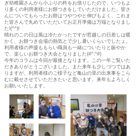
ぎ幼稚園さんから小ぶりの杵をお借りしたので、いつもよ
り多くの利用者様にお餅つきをしていただけました。皆さ
んについてもらったお餅はつやつやと伸びもよく、これま
た皆さんで丸めていただいてお正月準備は万端となりまし
た!(^^)!
晴れのこの日は風は冷たかったですが窓越しの日差しは暖
かく、お餅つき会場の熱気とで少し暑いくらいでしたょ。
利用者様の声援ももらい職員も一緒についたりと賑やか
で、楽しいお餅つき大会となりました(#^.^#)
今年のコラムは今回が最後となります。この一年ご覧いた
だきありがとうございました。また来年も少しづつではあ
りますが、利用者様のご様子など亀山の里の出来事をこら
むに載せさせていただきたいと思います。来年もよろしく
お願いいたします。