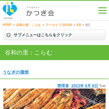
HOME
»
»
»
»
谷和の里：こらむ
アーカイブ:2023年
8月
8日
サブメニューはこちらをクリック
谷和の里：こらむ
うなぎの蒲焼
管理者
2023年
8月
8日
Tue