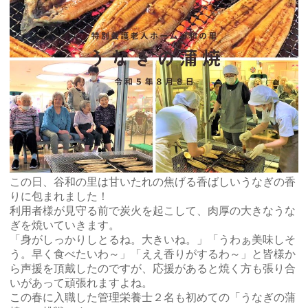
この日、谷和の里は甘いたれの焦げる香ばしいうなぎの香
りに包まれました！
利用者様が見守る前で炭火を起こして、肉厚の大きなうな
ぎを焼いていきます。
「身がしっかりしとるね。大きいね。」「うわぁ美味しそ
う。早く食べたいわ～」「ええ香りがするわ～」と皆様か
ら声援を頂戴したのですが、応援があると焼く方も張り合
いがあって頑張れますよね。
この春に入職した管理栄養士２名も初めての「うなぎの蒲