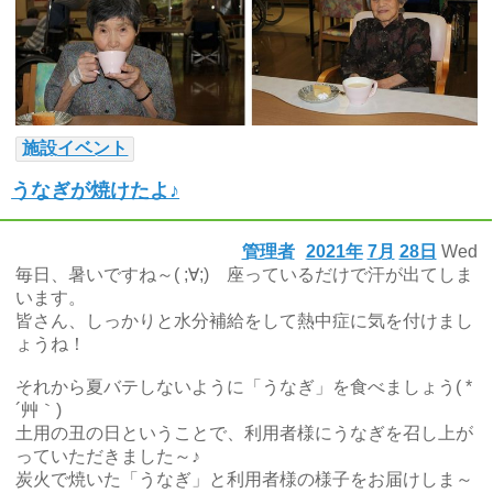
施設イベント
うなぎが焼けたよ♪
管理者
2021年
7月
28日
Wed
毎日、暑いですね～( ;∀;) 座っているだけで汗が出てしま
います。
皆さん、しっかりと水分補給をして熱中症に気を付けまし
ょうね！
それから夏バテしないように「うなぎ」を食べましょう( *
´艸｀)
土用の丑の日ということで、利用者様にうなぎを召し上が
っていただきました～♪
炭火で焼いた「うなぎ」と利用者様の様子をお届けしま～