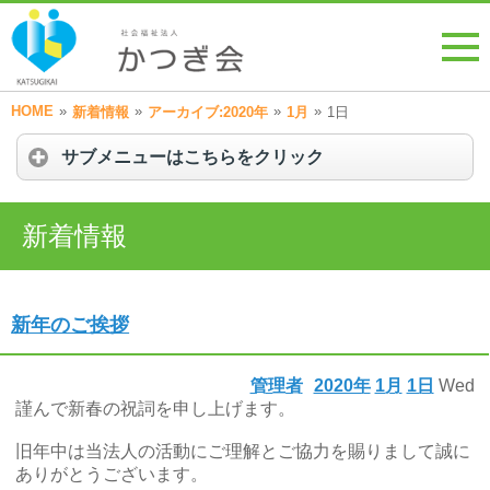
HOME
»
»
»
»
新着情報
アーカイブ:2020年
1月
1日
サブメニューはこちらをクリック
新着情報
新年のご挨拶
管理者
2020年
1月
1日
Wed
謹んで新春の祝詞を申し上げます。
旧年中は当法人の活動にご理解とご協力を賜りまして誠に
ありがとうございます。